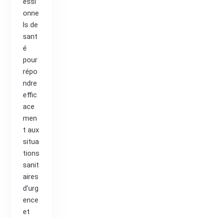
essi
onne
ls de
sant
é
pour
répo
ndre
effic
ace
men
t aux
situa
tions
sanit
aires
d’urg
ence
et