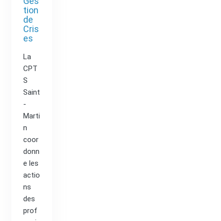
Ges
tion
de
Cris
es
La
CPT
S
Saint
-
Marti
n
coor
donn
e les
actio
ns
des
prof