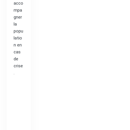
acco
mpa
gner
la
popu
latio
n en
cas
de
crise
.